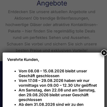
Angebote
Entdecken Sie unsere aktuellen Angebote und
Aktionen! Ob trendige Brillenfassungen,
hochwertige Gläser oder attraktive Kontaktlinsen-
Pakete – hier finden Sie regelmäßig tolle Deals
rund um perfektes Sehen und Aussehen.
Schauen Sie vorbei und sichern Sie sich unsere
besten Preise und exklusiven Vorteile!
×
Verehrte Kunden,
Vom 08.08 – 15.08.2026 bleibt unser
Kontakt
Geschäft geschlossen
Vom 17.08 – 29.08.2026 haben wir nur
vormittags von 09.00 – 12.30 Uhr geöffnet
Hauptstr. 75
Am Samstag, den 22.08 und am Samstag,
79787 Lauchringen
den 29.08.2026 bleibt unser Geschäft
geschlossen
Ab dem 31.08.2026 sind wir zu den
Tel.: 07741 5050